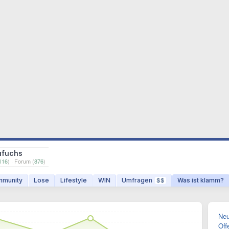
ufuchs
116
) · Forum (
876
)
munity
Lose
Lifestyle
WIN
Umfragen
Was ist klamm?
$$
Neu
Off