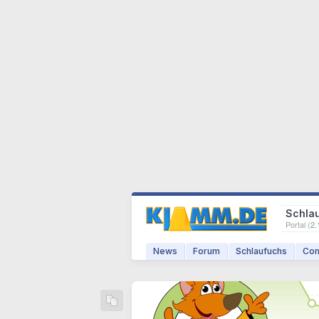
Schla
Portal (
2.
News
Forum
Schlaufuchs
Com