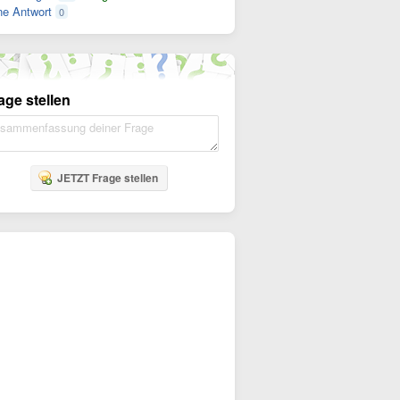
e Antwort
0
age stellen
JETZT Frage stellen