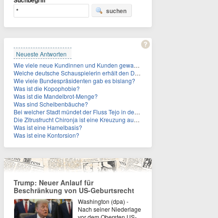
Suchbegriff
suchen
Neueste Antworten
Wie viele neue Kundinnen und Kunden gewann MagentaTV allein durch die WM hinzu?
Welche deutsche Schauspielerin erhält den Deutschen Kulturpolitikpreis?
Wie viele Bundespräsidenten gab es bislang?
Was ist die Kopophobie?
Was ist die Mandelbrot-Menge?
Was sind Scheibenbäuche?
Bei welcher Stadt mündet der Fluss Tejo in den Atlantik?
Die Zitrusfrucht Chironja ist eine Kreuzung aus welchen Früchten?
Was ist eine Hamelbasis?
Was ist eine Kontorsion?
Trump: Neuer Anlauf für
Beschränkung von US-Geburtsrecht
Washington (dpa) -
Nach seiner Niederlage
vor dem Obersten US-