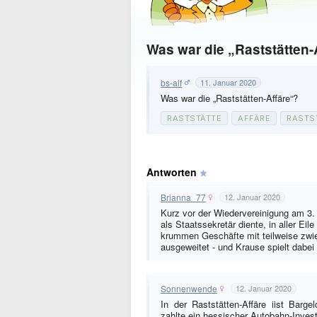
Was war die „Raststätten-
bs-alf
11. Januar 2020
Was war die „Raststätten-Affäre“?
RASTSTÄTTE
AFFÄRE
RASTS
Antworten
Brianna_77
12. Januar 2020
Kurz vor der Wiedervereinigung am 3. 
als Staatssekretär diente, in aller E
krummen Geschäfte mit teilweise zwi
ausgeweitet - und Krause spielt dabei 
Sonnenwende
12. Januar 2020
In der Raststätten-Affäre iist Bar
zahlte ein hessischer Autobahn-Invest