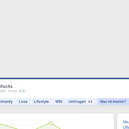
ufuchs
103
) · Forum (
672
)
munity
Lose
Lifestyle
WIN
Umfragen
Was ist klamm?
$$
Neu
Off