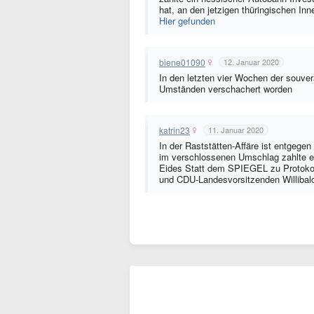
hat, an den jetzigen thüringischen In
Hier gefunden
biene01090
12. Januar 2020
In den letzten vier Wochen der souve
Umständen verschachert worden
katrin23
11. Januar 2020
In der Raststätten-Affäre ist entgeg
im verschlossenen Umschlag zahlte ei
Eides Statt dem SPIEGEL zu Protokoll
und CDU-Landesvorsitzenden Willibal