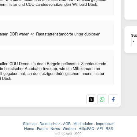
nenminister und CDU-Landesvorsitzenden Willibald Böck.
ränen DDR waren 41 Raststättenstandorte unter dubiosen
Suc
en allen CDU-Dementis doch Bargeld geflossen: Zehntausende
n hessischer Autobahn-Investor, wie ein Mittelsmann an
 gegeben hat, an den jetzigen thüringischen Innenminister
d Böck.
Sitemap
·
Datenschutz
·
AGB
·
Mediadaten
·
Impressum
Home
·
Forum
·
News
·
Werben
·
Hilfe/FAQ
·
API
·
RSS
♡
mit
seit 1999