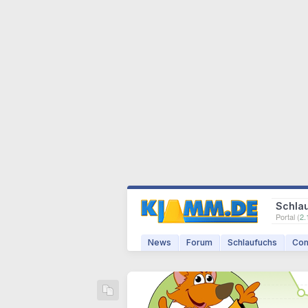
Schla
Portal (
2.
News
Forum
Schlaufuchs
Com