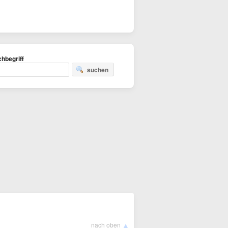
hbegriff
suchen
▲
nach oben