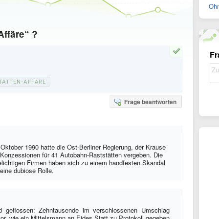
Ohn
Affäre“ ?
Fr
TÄTTEN-AFFÄRE
Frage beantworten
Oktober 1990 hatte die Ost-Berliner Regierung, der Krause
ile Konzessionen für 41 Autobahn-Raststätten vergeben. Die
elichtigen Firmen haben sich zu einem handfesten Skandal
eine dubiose Rolle.
geld geflossen: Zehntausende im verschlossenen Umschlag
or, wie ein Mittelsmann an Eides Statt zu Protokoll gegeben