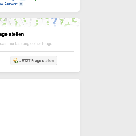
e Antwort
0
age stellen
JETZT Frage stellen