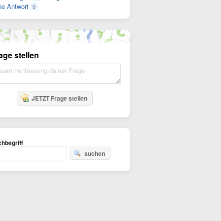
e Antwort
0
age stellen
JETZT Frage stellen
hbegriff
suchen