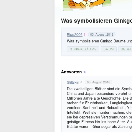
Was symbolisieren Gink
Blue2006
03. August 2018
Was symbolisieren Ginkgo Bäume und 
GINKGOBÄUME
BAUM
BEDE
Antworten
Stiltskin
03. August 2018
Die zweiteiligen Blätter sind ein Sym
China und Japan besonders verehrt u
Millionen Jahre alte Geschichte. Die 
stehen für Fruchtbarkeit, Langlebigke
vereinen Sanftheit und Robustheit, Y
Intellekt. Weil sie munter machen, d
sie bei depressiven Verstimmungen bef
geistige Fitness bis ins hohe Alter. A
Blätter waren früher sogar als Zahlung