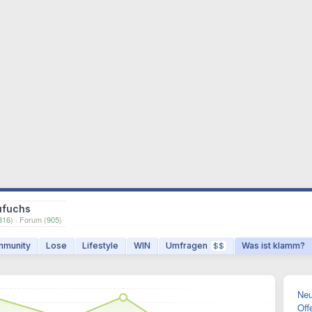
ufuchs
316
) · Forum (
905
)
munity
Lose
Lifestyle
WIN
Umfragen
Was ist klamm?
$$
Neu
Off