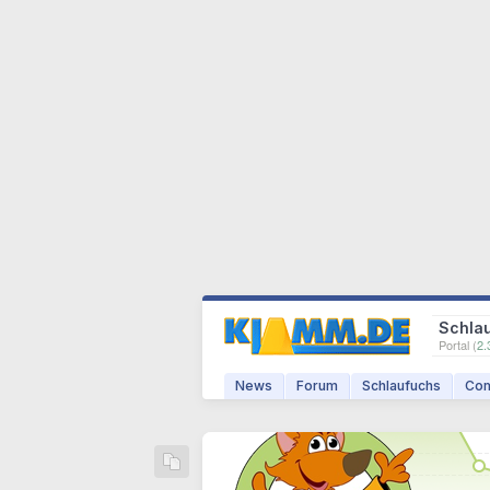
Schla
Portal (
2.
News
Forum
Schlaufuchs
Com