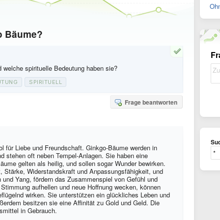
Ohn
go Bäume?
Fr
welche spirituelle Bedeutung haben sie?
UTUNG
SPIRITUELL
Frage beantworten
Suc
bol für Liebe und Freundschaft. Ginkgo-Bäume werden in
nd stehen oft neben Tempel-Anlagen. Sie haben eine
Bäume gelten als heilig, und sollen sogar Wunder bewirken.
it, Stärke, Widerstandskraft und Anpassungsfähigkeit, und
in und Yang, fördern das Zusammenspiel von Gefühl und
ie Stimmung aufhellen und neue Hoffnung wecken, können
lügelnd wirken. Sie unterstützen ein glückliches Leben und
ußerdem besitzen sie eine Affinität zu Gold und Geld. Die
smittel in Gebrauch.