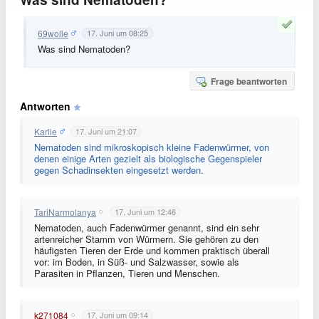
69wolle
17. Juni um 08:25
Was sind Nematoden?
Frage beantworten
Antworten
Karlie
17. Juni um 21:07
Nematoden sind mikroskopisch kleine Fadenwürmer, von
denen einige Arten gezielt als biologische Gegenspieler
gegen Schadinsekten eingesetzt werden.
TariNarmolanya
17. Juni um 12:46
Nematoden, auch Fadenwürmer genannt, sind ein sehr
artenreicher Stamm von Würmern. Sie gehören zu den
häufigsten Tieren der Erde und kommen praktisch überall
vor: im Boden, in Süß- und Salzwasser, sowie als
Parasiten in Pflanzen, Tieren und Menschen.
k271084
17. Juni um 09:14