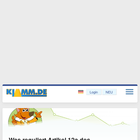
Login
NEU
Was reguliert Artikel 12a des