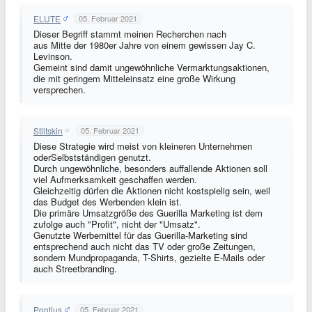
ELUTE
05. Februar 2021
Dieser Begriff stammt meinen Recherchen nach
aus Mitte der 1980er Jahre von einem gewissen Jay C.
Levinson.
Gemeint sind damit ungewöhnliche Vermarktungsaktionen,
die mit geringem Mitteleinsatz eine große Wirkung
versprechen.
Stiltskin
05. Februar 2021
Diese Strategie wird meist von kleineren Unternehmen
oderSelbstständigen genutzt.
Durch ungewöhnliche, besonders auffallende Aktionen soll
viel Aufmerksamkeit geschaffen werden.
Gleichzeitig dürfen die Aktionen nicht kostspielig sein, weil
das Budget des Werbenden klein ist.
Die primäre Umsatzgröße des Guerilla Marketing ist dem
zufolge auch "Profit", nicht der "Umsatz".
Genutzte Werbemittel für das Guerilla-Marketing sind
entsprechend auch nicht das TV oder große Zeitungen,
sondern Mundpropaganda, T-Shirts, gezielte E-Mails oder
auch Streetbranding.
Pontius
05. Februar 2021