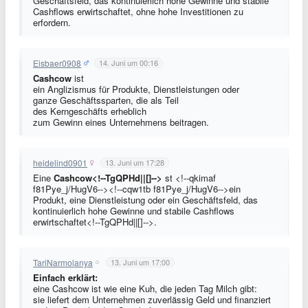
Geschäftsfeld, das kontinuierlich hohe Gewinne und stabile
Cashflows erwirtschaftet, ohne hohe Investitionen zu
erfordern.
Eisbaer0908
14. Juni um 00:16
Cashcow
ist
ein Anglizismus für Produkte, Dienstleistungen oder
ganze Geschäftssparten, die als Teil
des Kerngeschäfts erheblich
zum Gewinn eines Unternehmens beitragen.
heidelind0901
13. Juni um 17:28
Eine
Cashcow<!--TgQPHd||[]-->
st <!--qkimaf
f81Pye_j/HugV6--><!--cqw1tb f81Pye_j/HugV6-->ein
Produkt, eine Dienstleistung oder ein Geschäftsfeld, das
kontinuierlich hohe Gewinne und stabile Cashflows
erwirtschaftet<!--TgQPHd||[]-->.
TariNarmolanya
13. Juni um 17:00
Einfach erklärt:
eine Cashcow ist wie eine Kuh, die jeden Tag Milch gibt:
sie liefert dem Unternehmen zuverlässig Geld und finanziert