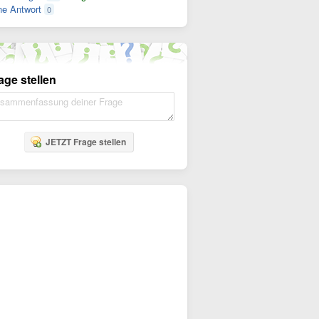
e Antwort
0
age stellen
JETZT Frage stellen