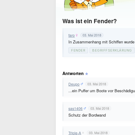
Was ist ein Fender?
faro
03. Mai 2018
In Zusammenhang mit Schiffen wurde 
FENDER
BEGRIFFSERKLÄRUNG
Antworten
Deupo
03. Mai 2018
...ein Puffer um Boote vor Beschädig
sas1406
03. Mai 2018
Schutz der Bordwand
Triple-A
03. Mai 2018