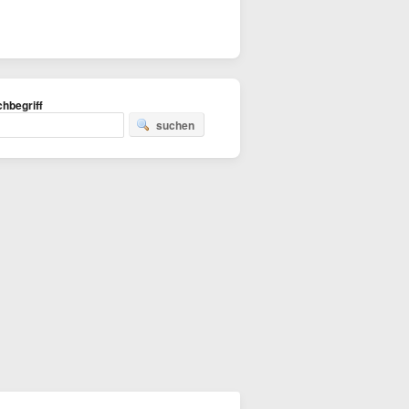
hbegriff
suchen