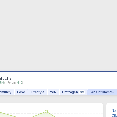
ufuchs
516
) · Forum (
610
)
munity
Lose
Lifestyle
WIN
Umfragen
Was ist klamm?
$$
Neu
Off