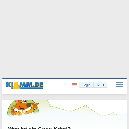
Login
NEU
Was ist ein Cosy-Krimi?