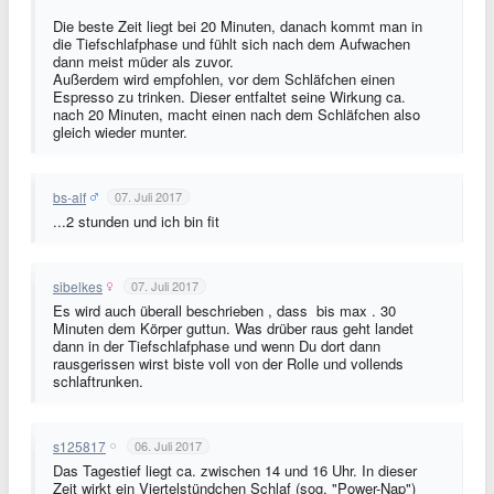
Die beste Zeit liegt bei 20 Minuten, danach kommt man in
die Tiefschlafphase und fühlt sich nach dem Aufwachen
dann meist müder als zuvor.
Außerdem wird empfohlen, vor dem Schläfchen einen
Espresso zu trinken. Dieser entfaltet seine Wirkung ca.
nach 20 Minuten, macht einen nach dem Schläfchen also
gleich wieder munter.
bs-alf
07. Juli 2017
...2 stunden und ich bin fit
sibelkes
07. Juli 2017
Es wird auch überall beschrieben , dass bis max . 30
Minuten dem Körper guttun. Was drüber raus geht landet
dann in der Tiefschlafphase und wenn Du dort dann
rausgerissen wirst biste voll von der Rolle und vollends
schlaftrunken.
s125817
06. Juli 2017
Das Tagestief liegt ca. zwischen 14 und 16 Uhr. In dieser
Zeit wirkt ein Viertelstündchen Schlaf (sog. "Power-Nap")