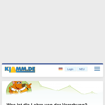
Login
NEU
Was ist die Lehre von der Vererbung?