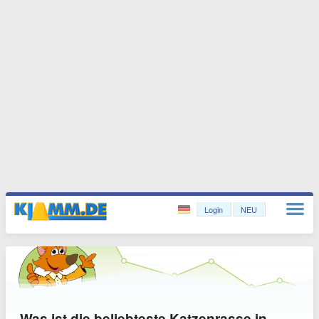
Login
NEU
Was ist die beliebteste Katzenrasse in