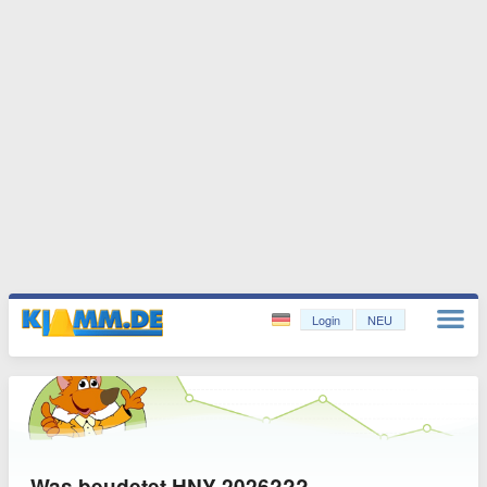
Login
NEU
Was beudetet HNY 2026???