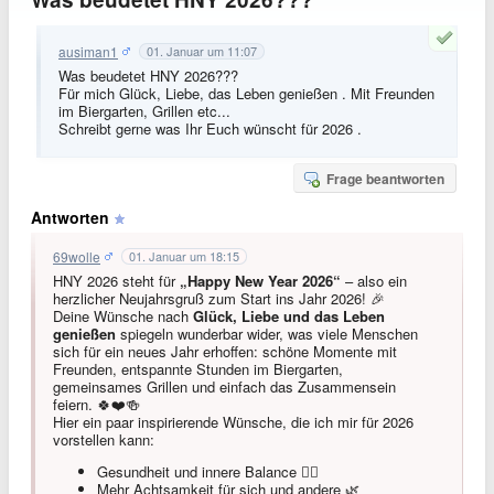
ausiman1
01. Januar um 11:07
Was beudetet HNY 2026???
Für mich Glück, Liebe, das Leben genießen . Mit Freunden
im Biergarten, Grillen etc...
Schreibt gerne was Ihr Euch wünscht für 2026 .
Frage beantworten
Antworten
69wolle
01. Januar um 18:15
HNY 2026 steht für
„Happy New Year 2026“
– also ein
herzlicher Neujahrsgruß zum Start ins Jahr 2026! 🎉
Deine Wünsche nach
Glück, Liebe und das Leben
genießen
spiegeln wunderbar wider, was viele Menschen
sich für ein neues Jahr erhoffen: schöne Momente mit
Freunden, entspannte Stunden im Biergarten,
gemeinsames Grillen und einfach das Zusammensein
feiern. 🍀❤️🍻
Hier ein paar inspirierende Wünsche, die ich mir für 2026
vorstellen kann:
Gesundheit und innere Balance 🧘‍♀️
Mehr Achtsamkeit für sich und andere 🌿