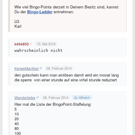
Wie viel Bingo-Points derzeit in Deinem Besitz sind, kannst
Du der
Bingo-Ladder
entnehmen.
LG
Karl
k494850
15. Mai 2018
wahrscheinlich nicht
KerweManfred
28. Februar 2014
den gutschein kann man einlösen damit wird ein monat lang
die sperre von einer stunde auf eine virtel stunde reduziert
Wanderfalke
28. Februar 2014
2
x hilfreich
Hier mal die Liste der BingoPoint-Staffelung:
5
10
20
40
80
100