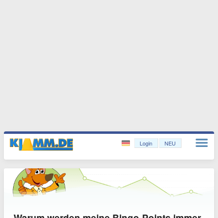
Login
NEU
Warum werden meine Bingo-Points immer