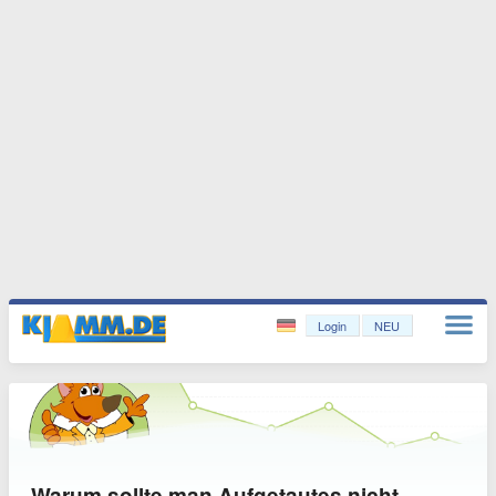
Login
NEU
Warum sollte man Aufgetautes nicht