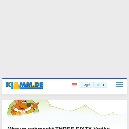
Login
NEU
Warum schmeckt THREE SIXTY Vodka