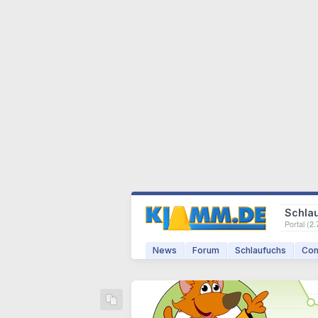
Schla
Portal (
2.
News
Forum
Schlaufuchs
Com