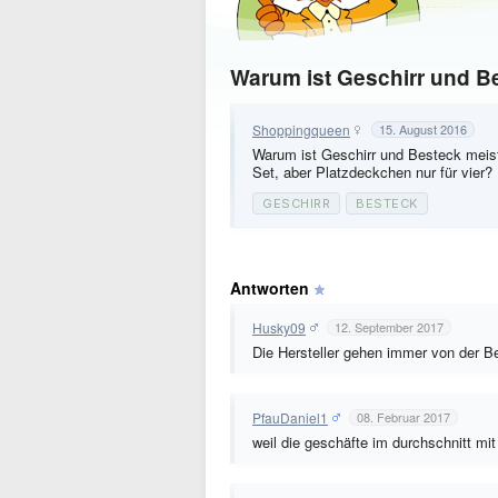
Warum ist Geschirr und Be
Shoppingqueen
15. August 2016
Warum ist Geschirr und Besteck meist
Set, aber Platzdeckchen nur für vier?
GESCHIRR
BESTECK
Antworten
Husky09
12. September 2017
Die Hersteller gehen immer von der B
PfauDaniel1
08. Februar 2017
weil die geschäfte im durchschnitt m