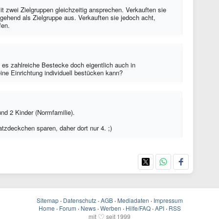
it zwei Zielgruppen gleichzeitig ansprechen. Verkauften sie
tgehend als Zielgruppe aus. Verkauften sie jedoch acht,
fen.
 es zahlreiche Bestecke doch eigentlich auch in
ne Einrichtung individuell bestücken kann?
nd 2 Kinder (Normfamilie).
tzdeckchen sparen, daher dort nur 4. ;)
Sitemap
·
Datenschutz
·
AGB
·
Mediadaten
·
Impressum
Home
·
Forum
·
News
·
Werben
·
Hilfe/FAQ
·
API
·
RSS
♡
mit
seit 1999