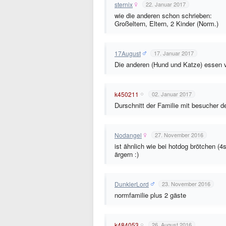
sternix
22. Januar 2017
wie die anderen schon schrieben:
Großeltern, Eltern, 2 Kinder (Norm.)
17August
17. Januar 2017
Die anderen (Hund und Katze) essen 
k450211
02. Januar 2017
Durschnitt der Familie mit besucher d
Nodangel
27. November 2016
ist ähnlich wie bei hotdog brötchen (
ärgern :)
DunklerLord
23. November 2016
normfamilie plus 2 gäste
k484053
26. August 2016