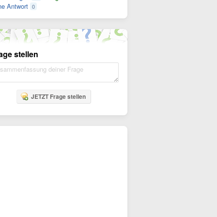
e Antwort
0
age stellen
JETZT Frage stellen