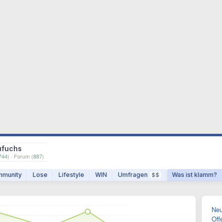
ufuchs
744
) · Forum (
887
)
munity
Lose
Lifestyle
WIN
Umfragen
Was ist klamm?
$$
Neu
Off