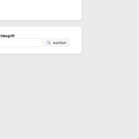
hbegriff
suchen