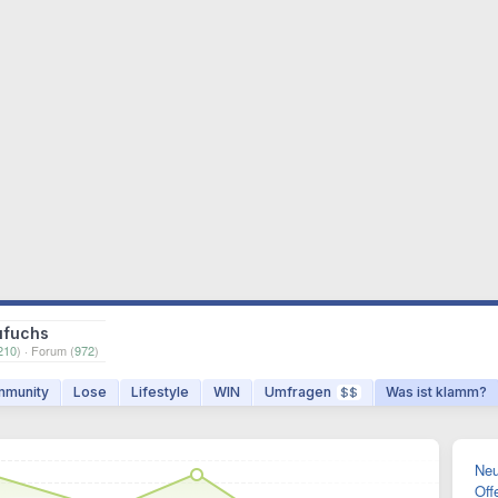
ufuchs
210
) · Forum (
972
)
munity
Lose
Lifestyle
WIN
Umfragen
Was ist klamm?
$$
Neu
Off