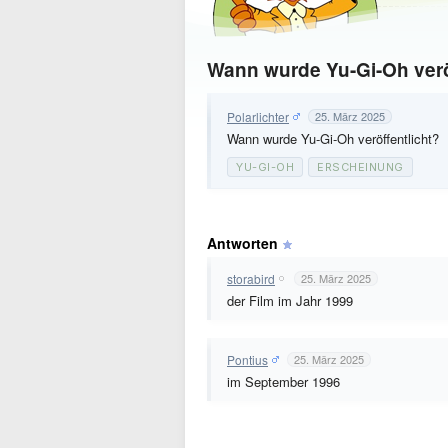
Wann wurde Yu-Gi-Oh verö
Polarlichter
25. März 2025
Wann wurde Yu-Gi-Oh veröffentlicht?
YU-GI-OH
ERSCHEINUNG
Antworten
storabird
25. März 2025
der Film im Jahr 1999
Pontius
25. März 2025
im September 1996