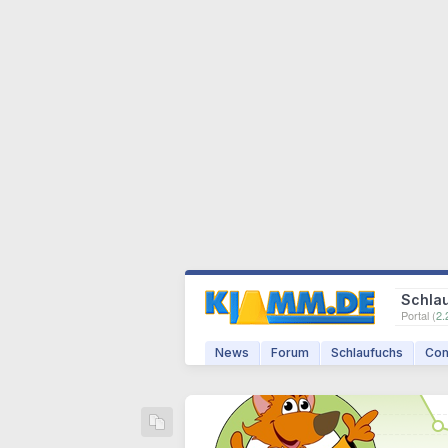
Schla
Portal (
2.
News
Forum
Schlaufuchs
Com