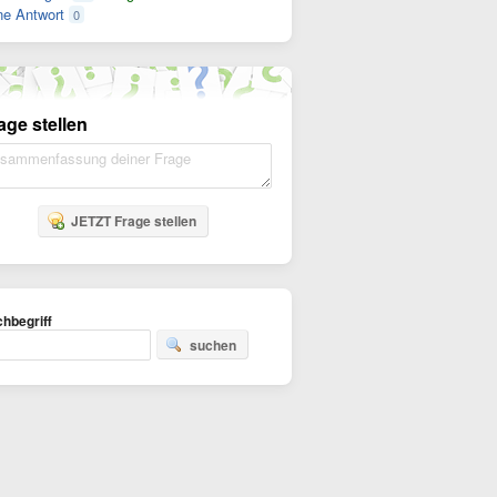
e Antwort
0
age stellen
JETZT Frage stellen
hbegriff
suchen