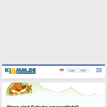
Login
NEU
Wann sind Schuhe wasserdicht?