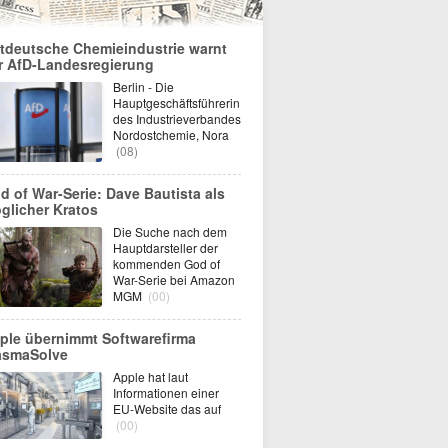
tdeutsche Chemieindustrie warnt
r AfD-Landesregierung
Berlin - Die
Hauptgeschäftsführerin
des Industrieverbandes
Nordostchemie, Nora
(08)
d of War-Serie: Dave Bautista als
glicher Kratos
Die Suche nach dem
Hauptdarsteller der
kommenden God of
War-Serie bei Amazon
MGM
(00)
ple übernimmt Softwarefirma
asmaSolve
Apple hat laut
Informationen einer
EU-Website das auf
(00)