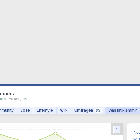
ufuchs
959
) · Forum (
758
)
munity
Lose
Lifestyle
WIN
Umfragen
Was ist klamm?
$$
1
Neu
Off