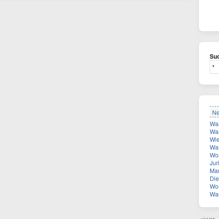
Suc
Ne
Was
Was
Wie vie
Was
Wona
Juri
Man suche
Diese 
Wor
Was