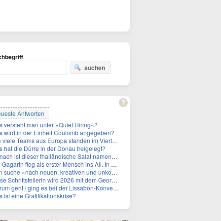
hbegriff
suchen
ueste Antworten
 versteht man unter »Quiet Hiring«?
 wird in der Einheit Coulomb angegeben?
le Teams aus Europa standen im Viertelfinale der Fußball-WM 2026 in Mexiko, den USA und Kanada?
 hat die Dürre in der Donau freigelegt?
ch ist dieser thailändische Salat namens Nam Tok benannt?
 Gagarin flog als erster Mensch ins All. In welchem Jahr?
 »nach neuen, kreativen und unkonventionellen« Ideen im Umgang mit dem Iran, schrieb das US-Militär. An wen?
Schriftstellerin wird 2026 mit dem Georg-Büchner-Preis ausgezeichnet. Wie heißt sie?
um geht / ging es bei der Lissabon-Konvention?
 ist eine Gratifikationskrise?