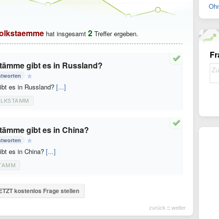
Ohn
olkstaemme
2
hat insgesamt
Treffer ergeben.
Fr
stämme gibt es in Russland?
ntworten
ibt es in Russland?
[...]
LKSTAMM
stämme gibt es in China?
ntworten
ibt es in China?
[...]
TAMM
ETZT kostenlos Frage stellen
zurück
::
weiter