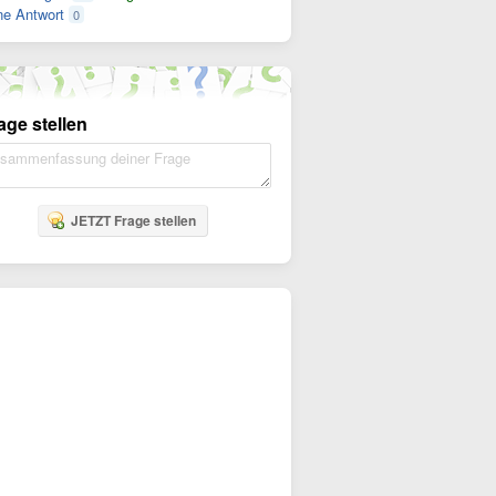
e Antwort
0
age stellen
JETZT Frage stellen