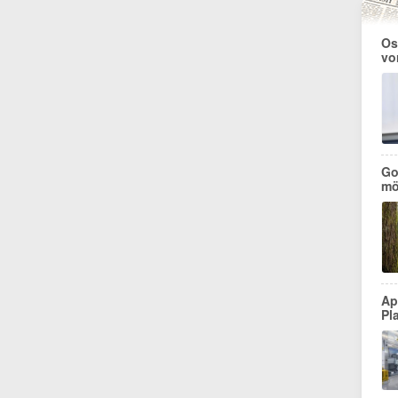
Os
vo
Go
mö
Ap
Pl