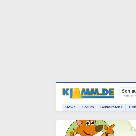
Schla
Portal (
2.
News
Forum
Schlaufuchs
Com