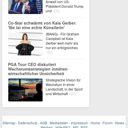
Anwalt von US-
Präsident Donald Trump
und
(00)
Co-Star schwärmt von Kaia Gerber:
'Sie ist eine echte Künstlerin'
(BANG) - Für Graham
Campbell ist Kaia
Gerber weit mehr als
nur ein erfolgreiches
(00)
PGA Tour CEO diskutiert
Wachstumsstrategien inmitten
wirtschaftlicher Unsicherheit
Strategische Vision für
Wachstum In einer
Landschaft, in der Sport
und Wirtschaft
(00)
Sitemap
·
Datenschutz
·
AGB
·
Mediadaten
·
Impressum
·
Home
·
Forum
·
News
·
Werben
·
Hilfe/FAQ
·
API
·
RSS