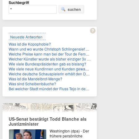
Suchbegriff
suchen
Neueste Antworten
Was ist die Kopophobie?
Wann und wo wurde Christoph Schlingensief geboren?
Welche Preise kann man bei der Tour de Femmes 2026 gewinnen?
Welcher Künstler wurde als bisher einziger 3x in die Rock and Roll Hall of Fame aufgenommen?
Wie viele Bundespräsidenten gab es bislang?
Wie viele neue Kundinnen und Kunden gewann MagentaTV allein durch die WM hinzu?
Welche deutsche Schauspielerin erhält den Deutschen Kulturpolitikpreis?
Was ist die Mandelbrot-Menge?
Was sind Scheibenbäuche?
Bei welcher Stadt mündet der Fluss Tejo in den Atlantik?
US-Senat bestätigt Todd Blanche als
Justizminister
Washington (dpa) - Der
frühere persönliche