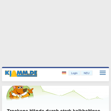
Login
NEU
Trockene Hände durch stark kalkhaltiges