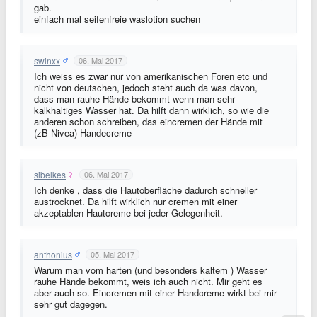
gab.
einfach mal seifenfreie waslotion suchen
swinxx
06. Mai 2017
Ich weiss es zwar nur von amerikanischen Foren etc und
nicht von deutschen, jedoch steht auch da was davon,
dass man rauhe Hände bekommt wenn man sehr
kalkhaltiges Wasser hat. Da hilft dann wirklich, so wie die
anderen schon schreiben, das eincremen der Hände mit
(zB Nivea) Handecreme
sibelkes
06. Mai 2017
Ich denke , dass die Hautoberfläche dadurch schneller
austrocknet. Da hilft wirklich nur cremen mit einer
akzeptablen Hautcreme bei jeder Gelegenheit.
anthonius
05. Mai 2017
Warum man vom harten (und besonders kaltem ) Wasser
rauhe Hände bekommt, weis ich auch nicht. Mir geht es
aber auch so. Eincremen mit einer Handcreme wirkt bei mir
sehr gut dagegen.