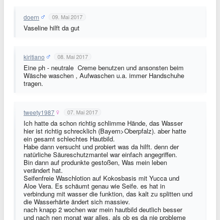
doern
09. Mai 2017
Vaseline hilft da gut
kiritiano
08. Mai 2017
Eine ph - neutrale Creme benutzen und ansonsten beim
Wäsche waschen , Aufwaschen u.a. immer Handschuhe
tragen.
tweety1987
07. Mai 2017
Ich hatte da schon richtig schlimme Hände, das Wasser
hier ist richtig schrecklich (Bayern>Oberpfalz). aber hatte
ein gesamt schlechtes Hautbild.
Habe dann versucht und probiert was da hilft. denn der
natürliche Säureschutzmantel war einfach angegriffen.
Bin dann auf produnkte gestoßen, Was mein leben
verändert hat.
Seifenfreie Waschlotion auf Kokosbasis mit Yucca und
Aloe Vera. Es schäumt genau wie Seife. es hat in
verbindung mit wasser die funktion, das kalt zu splitten und
die Wasserhärte ändert sich massiev.
nach knapp 2 wochen war mein hautbild deutlich besser
und nach nen monat war alles, als ob es da nie probleme