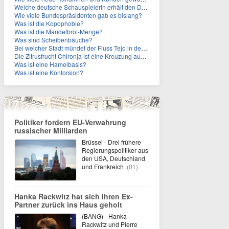
Welche deutsche Schauspielerin erhält den Deutschen Kulturpolitikpreis?
Wie viele Bundespräsidenten gab es bislang?
Was ist die Kopophobie?
Was ist die Mandelbrot-Menge?
Was sind Scheibenbäuche?
Bei welcher Stadt mündet der Fluss Tejo in den Atlantik?
Die Zitrusfrucht Chironja ist eine Kreuzung aus welchen Früchten?
Was ist eine Hamelbasis?
Was ist eine Kontorsion?
Politiker fordern EU-Verwahrung
russischer Milliarden
Brüssel - Drei frühere
Regierungspolitiker aus
den USA, Deutschland
und Frankreich
(01)
Hanka Rackwitz hat sich ihren Ex-
Partner zurück ins Haus geholt
(BANG) - Hanka
Rackwitz und Pierre