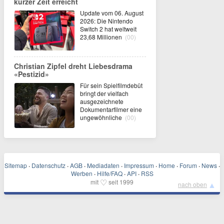
kurzer Zeit erreicht
Update vom 06. August
2026: Die Nintendo
Switch 2 hat weltweit
23,68 Millionen
(00)
Christian Zipfel dreht Liebesdrama
«Pestizid»
Für sein Spielfilmdebüt
bringt der vielfach
ausgezeichnete
Dokumentarfilmer eine
ungewöhnliche
(00)
Sitemap
·
Datenschutz
·
AGB
·
Mediadaten
·
Impressum
·
Home
·
Forum
·
News
·
Werben
·
Hilfe/FAQ
·
API
·
RSS
♡
mit
seit 1999
▲
nach oben