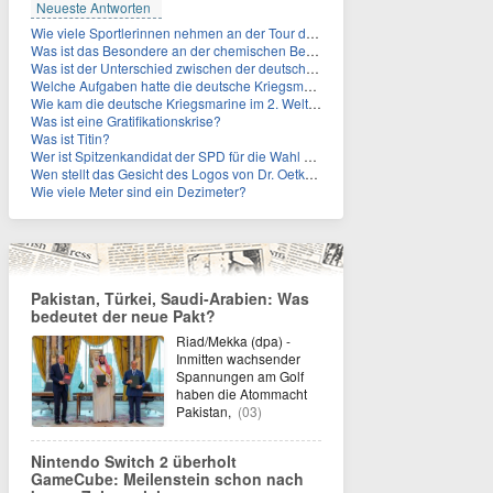
Neueste Antworten
Wie viele Sportlerinnen nehmen an der Tour de Femmes teil?
Was ist das Besondere an der chemischen Bezeichnung für Titin?
Was ist der Unterschied zwischen der deutschen Kriegsmarine im 2. Weltkrieg und der Naziflotte?
Welche Aufgaben hatte die deutsche Kriegsmarine im 2. Weltkrieg im Schwarzen Meer?
Wie kam die deutsche Kriegsmarine im 2. Weltkrieg ins Schwarze Meer?
Was ist eine Gratifikationskrise?
Was ist Titin?
Wer ist Spitzenkandidat der SPD für die Wahl zum Berliner Abgeordnetenhaus im September 2026?
Wen stellt das Gesicht des Logos von Dr. Oetker dar?
Wie viele Meter sind ein Dezimeter?
Pakistan, Türkei, Saudi-Arabien: Was
bedeutet der neue Pakt?
Riad/Mekka (dpa) -
Inmitten wachsender
Spannungen am Golf
haben die Atommacht
Pakistan,
(03)
Nintendo Switch 2 überholt
GameCube: Meilenstein schon nach