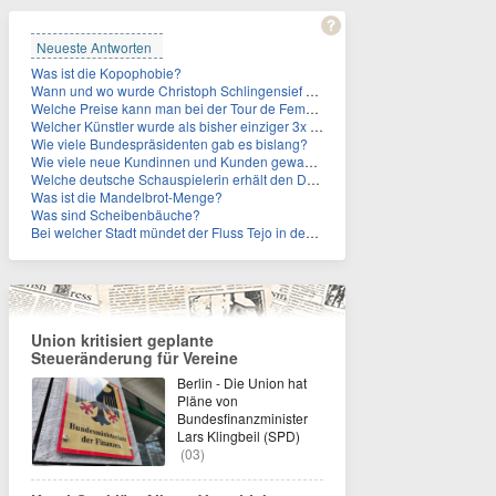
Neueste Antworten
Was ist die Kopophobie?
Wann und wo wurde Christoph Schlingensief geboren?
Welche Preise kann man bei der Tour de Femmes 2026 gewinnen?
Welcher Künstler wurde als bisher einziger 3x in die Rock and Roll Hall of Fame aufgenommen?
Wie viele Bundespräsidenten gab es bislang?
Wie viele neue Kundinnen und Kunden gewann MagentaTV allein durch die WM hinzu?
Welche deutsche Schauspielerin erhält den Deutschen Kulturpolitikpreis?
Was ist die Mandelbrot-Menge?
Was sind Scheibenbäuche?
Bei welcher Stadt mündet der Fluss Tejo in den Atlantik?
Union kritisiert geplante
Steueränderung für Vereine
Berlin - Die Union hat
Pläne von
Bundesfinanzminister
Lars Klingbeil (SPD)
(03)