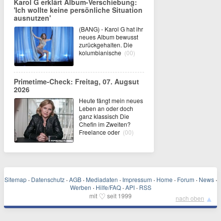
Karol G erklärt Album-Verschiebung:
'Ich wollte keine persönliche Situation
ausnutzen'
(BANG) - Karol G hat ihr
neues Album bewusst
zurückgehalten. Die
kolumbianische
(00)
Primetime-Check: Freitag, 07. Augsut
2026
Heute fängt mein neues
Leben an oder doch
ganz klassisch Die
Chefin im Zweiten?
Freelance oder
(00)
Sitemap
·
Datenschutz
·
AGB
·
Mediadaten
·
Impressum
·
Home
·
Forum
·
News
·
Werben
·
Hilfe/FAQ
·
API
·
RSS
♡
mit
seit 1999
▲
nach oben