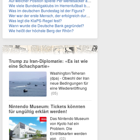
Auf welcher Position spielte Per Mertesacker als Fußballer?
Wie viele Bundesligaklubs im Herrenfußball befinden sich in NRW?
Was im deutschen Bundestag ist der Figura?
Wer war der erste Mensch, der erfolgreich durch den Ärmelkanal schwamm?
Was legt die KlaPS-Regel fest?
Wann wurde die Deutsche Bank gegründet?
Wie heißt der höchste Berg der Rhön?
Trump zu Iran-Diplomatie: «Es ist wie
eine Schachpartie»
Washington/Teheran
(dpa) - Obwohl der Iran
neue Bedingungen für
eine Wiedereröffnung
(05)
Nintendo Museum: Tickets könnten
für ungültig erklärt werden!
Das Nintendo Museum
von Kyoto hat ein
Problem. Die
Eintrittskarten werden
von
(03)