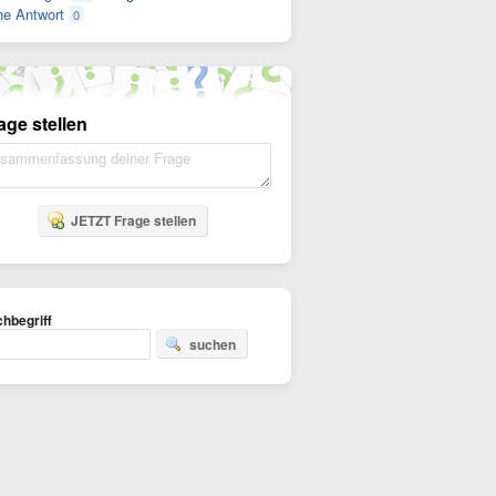
e Antwort
0
age stellen
JETZT Frage stellen
hbegriff
suchen