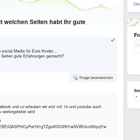
Ohn
it welchen Seiten habt ihr gute
Fr
 social Media für Eure Kinder...
n Seiten gute Erfahrungen gemacht?
Frage beantworten
Suc
cebook und co erlauben wir erst mit 14 und youtube auch
 weitergeleitet wird
?
Io8EBEiQASPhtCyPwY81gTZgsiKDCiRH1wSVWUzc650yqYw