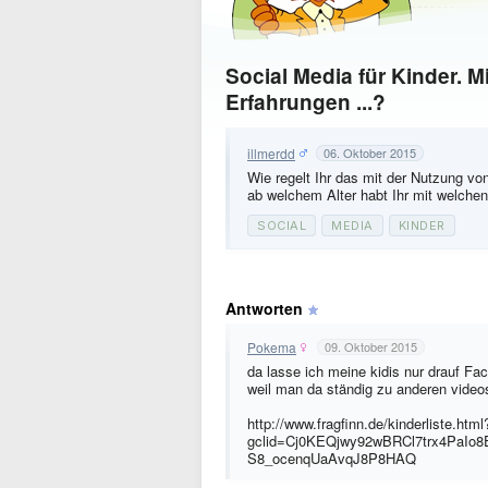
Social Media für Kinder. M
Erfahrungen ...?
illmerdd
06. Oktober 2015
Wie regelt Ihr das mit der Nutzung von
ab welchem Alter habt Ihr mit welche
SOCIAL
MEDIA
KINDER
Antworten
Pokema
09. Oktober 2015
da lasse ich meine kidis nur drauf Fa
weil man da ständig zu anderen videos
http://www.fragfinn.de/kinderliste.html
gclid=Cj0KEQjwy92wBRCl7trx4Pa
S8_ocenqUaAvqJ8P8HAQ