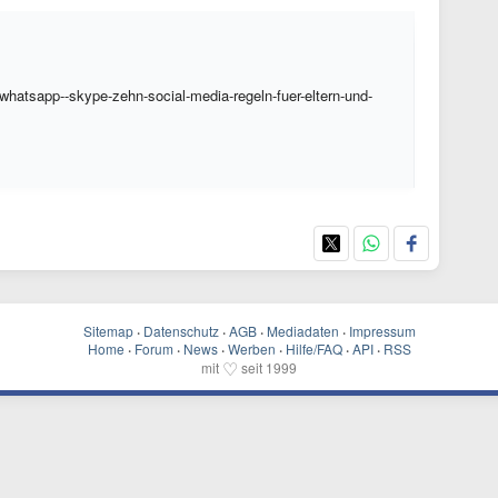
whatsapp--skype-zehn-social-media-regeln-fuer-eltern-und-
Sitemap
·
Datenschutz
·
AGB
·
Mediadaten
·
Impressum
Home
·
Forum
·
News
·
Werben
·
Hilfe/FAQ
·
API
·
RSS
♡
mit
seit 1999