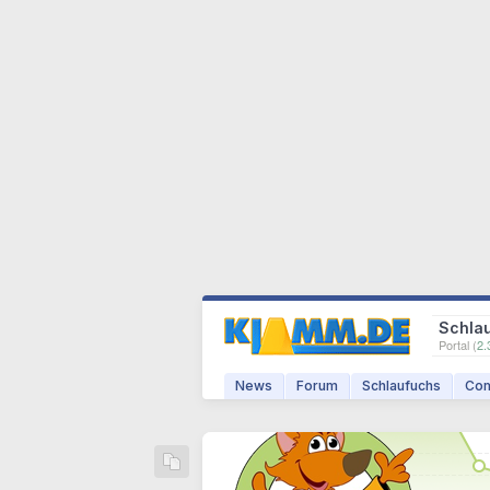
Schla
Portal (
2.
News
Forum
Schlaufuchs
Com