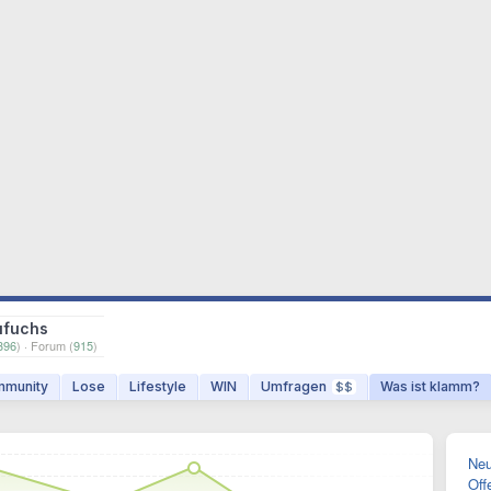
ufuchs
396
) · Forum (
915
)
munity
Lose
Lifestyle
WIN
Umfragen
Was ist klamm?
$$
Neu
Off