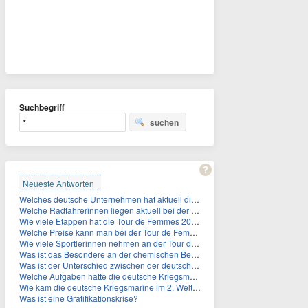
Suchbegriff
suchen
Neueste Antworten
Welches deutsche Unternehmen hat aktuell die höchste Marktkapitalisierung?
Welche Radfahrerinnen liegen aktuell bei der Tour de Femmes in der Gesamtwertung auf den ersten 3 Plåtzen?
Wie viele Etappen hat die Tour de Femmes 2026?
Welche Preise kann man bei der Tour de Femmes 2026 gewinnen?
Wie viele Sportlerinnen nehmen an der Tour de Femmes teil?
Was ist das Besondere an der chemischen Bezeichnung für Titin?
Was ist der Unterschied zwischen der deutschen Kriegsmarine im 2. Weltkrieg und der Naziflotte?
Welche Aufgaben hatte die deutsche Kriegsmarine im 2. Weltkrieg im Schwarzen Meer?
Wie kam die deutsche Kriegsmarine im 2. Weltkrieg ins Schwarze Meer?
Was ist eine Gratifikationskrise?