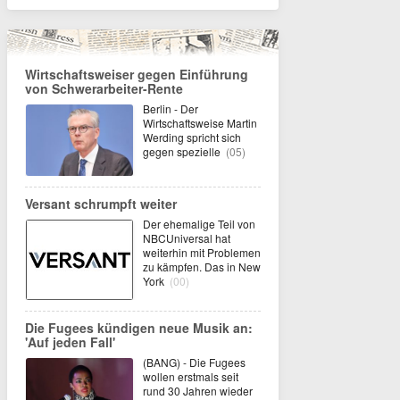
Wirtschaftsweiser gegen Einführung
von Schwerarbeiter-Rente
Berlin - Der
Wirtschaftsweise Martin
Werding spricht sich
gegen spezielle
(05)
Versant schrumpft weiter
Der ehemalige Teil von
NBCUniversal hat
weiterhin mit Problemen
zu kämpfen. Das in New
York
(00)
Die Fugees kündigen neue Musik an:
'Auf jeden Fall'
(BANG) - Die Fugees
wollen erstmals seit
rund 30 Jahren wieder