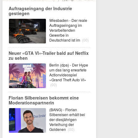
Auftragseingang der Industrie
gestiegen
Wiesbaden - Der reale
Auftragseingang im
Verarbeitenden
Gewerbe in
Deutschland ist im
(00)
Neuer «GTA VI»-Trailer bald auf Netflix
zu sehen
Berlin (dpa) - Der Hype
um das lang erwartete
Actionvideospiel
«Grand Theft Auto VI»
(00)
Florian Silbereisen bekommt eine
Moderationspartnerin
(BANG) - Florian
Silbereisen erhält bei
der diesjährigen
Verleihung der
Goldenen
(00)