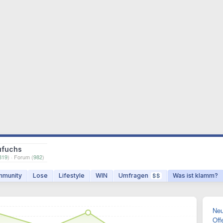
ufuchs
819
) · Forum (
982
)
munity
Lose
Lifestyle
WIN
Umfragen
Was ist klamm?
$$
Neu
Off