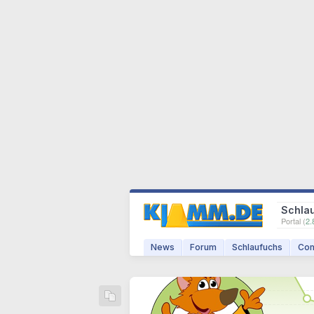
Schla
Portal (
2.
News
Forum
Schlaufuchs
Com