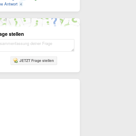
e Antwort
4
age stellen
JETZT Frage stellen