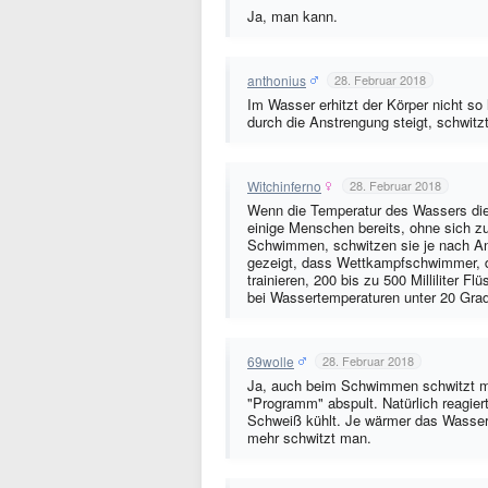
Ja, man kann.
anthonius
28. Februar 2018
Im Wasser erhitzt der Körper nicht s
durch die Anstrengung steigt, schwit
Witchinferno
28. Februar 2018
Wenn die Temperatur des Wassers die 
einige Menschen bereits, ohne sich 
Schwimmen, schwitzen sie je nach An
gezeigt, dass Wettkampfschwimmer, d
trainieren, 200 bis zu 500 Milliliter Fl
bei Wassertemperaturen unter 20 Grad.
69wolle
28. Februar 2018
Ja, auch beim Schwimmen schwitzt ma
"Programm" abspult. Natürlich reagier
Schweiß kühlt. Je wärmer das Wasser 
mehr schwitzt man.