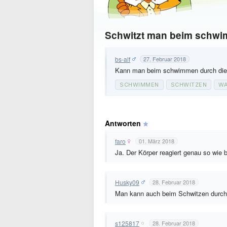
Schwitzt man beim schw
bs-alf
27. Februar 2018
Kann man beim schwimmen durch die
SCHWIMMEN
SCHWITZEN
WA
Antworten
faro
01. März 2018
Ja. Der Körper reagiert genau so wie 
Husky09
28. Februar 2018
Man kann auch beim Schwitzen durch
s125817
28. Februar 2018