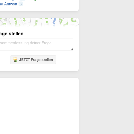
e Antwort
0
age stellen
JETZT Frage stellen