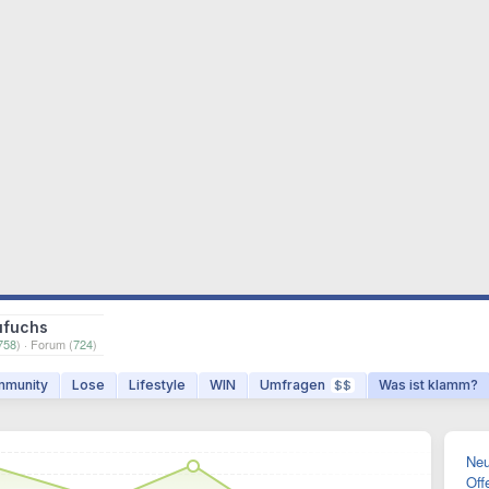
ufuchs
758
) · Forum (
724
)
munity
Lose
Lifestyle
WIN
Umfragen
Was ist klamm?
$$
Neu
Off