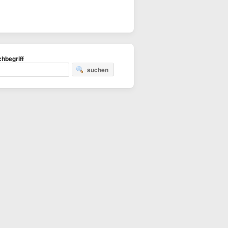
hbegriff
suchen