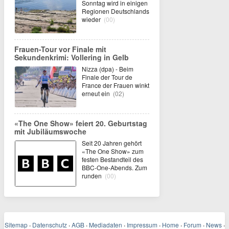
Sonntag wird in einigen
Regionen Deutschlands
wieder
(00)
Frauen-Tour vor Finale mit
Sekundenkrimi: Vollering in Gelb
Nizza (dpa) - Beim
Finale der Tour de
France der Frauen winkt
erneut ein
(02)
«The One Show» feiert 20. Geburtstag
mit Jubiläumswoche
Seit 20 Jahren gehört
«The One Show» zum
festen Bestandteil des
BBC-One-Abends. Zum
runden
(00)
Sitemap
·
Datenschutz
·
AGB
·
Mediadaten
·
Impressum
·
Home
·
Forum
·
News
·