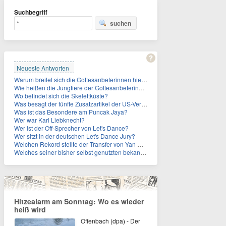
Suchbegriff
suchen
Neueste Antworten
Warum breitet sich die Gottesanbeterinnen hierzulande immer weiter aus?
Wie heißen die Jungtiere der Gottesanbeterinnen?
Wo befindet sich die Skelettküste?
Was besagt der fünfte Zusatzartikel der US-Verfassung, auf den sich Fauci berief?
Was ist das Besondere am Puncak Jaya?
Wer war Karl Liebknecht?
Wer ist der Off-Sprecher von Let's Dance?
Wer sitzt in der deutschen Let's Dance Jury?
Welchen Rekord stellte der Transfer von Yan Diomande zudem auf?
Welches seiner bisher selbst genutzten bekannten Gebäude verpachtet der Vatikan nun?
Hitzealarm am Sonntag: Wo es wieder
heiß wird
Offenbach (dpa) - Der