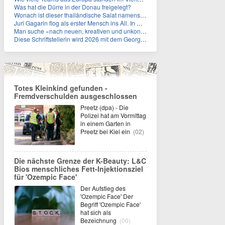
Was hat die Dürre in der Donau freigelegt?
Wonach ist dieser thailändische Salat namens Nam Tok benannt?
Juri Gagarin flog als erster Mensch ins All. In welchem Jahr?
Man suche »nach neuen, kreativen und unkonventionellen« Ideen im Umgang mit dem Iran, schrieb das US-Militär. An wen?
Diese Schriftstellerin wird 2026 mit dem Georg-Büchner-Preis ausgezeichnet. Wie heißt sie?
Totes Kleinkind gefunden -
Fremdverschulden ausgeschlossen
Preetz (dpa) - Die
Polizei hat am Vormittag
in einem Garten in
Preetz bei Kiel ein
(02)
Die nächste Grenze der K-Beauty: L&C
Bios menschliches Fett-Injektionsziel
für 'Ozempic Face'
Der Aufstieg des
'Ozempic Face' Der
Begriff 'Ozempic Face'
hat sich als
Bezeichnung
(00)