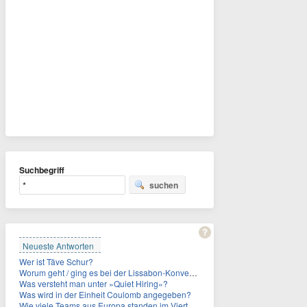
Suchbegriff
suchen
Neueste Antworten
Wer ist Täve Schur?
Worum geht / ging es bei der Lissabon-Konvention?
Was versteht man unter »Quiet Hiring«?
Was wird in der Einheit Coulomb angegeben?
Wie viele Teams aus Europa standen im Viertelfinale der Fußball-WM 2026 in Mexiko, den USA und Kanada?