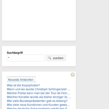
Suchbegriff
suchen
Neueste Antworten
Was ist die Kopophobie?
Wann und wo wurde Christoph Schlingensief geboren?
Welche Preise kann man bei der Tour de Femmes 2026 gewinnen?
Welcher Künstler wurde als bisher einziger 3x in die Rock and Roll Hall of Fame aufgenommen?
Wie viele Bundespräsidenten gab es bislang?
Wie viele neue Kundinnen und Kunden gewann MagentaTV allein durch die WM hinzu?
Welche deutsche Schauspielerin erhält den Deutschen Kulturpolitikpreis?