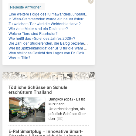
Neueste Antworten
Eine weitere Folge des Klimawandels, unpraktisch für Urlauber: Wo fehlt mittlerweile sogar das Trinkwasser?
In Wien-Stammersdorf wurde ein neuer österreichischer Temperaturrekord gemessen. Wie hoch war die Temperatur?
Zu welchem Tier wird die Weidenblattlarve?
Wie viele Meter sind ein Dezimeter?
Welche Tiere sind Paarhufer?
Wie heißt das »Spiel des Jahres 2026«?
Die Zahl der Studierenden, die Bafög beziehen, sinkt. Woran liegt das?
Wer ist Spitzenkandidat der SPD für die Wahl zum Berliner Abgeordnetenhaus im September 2026?
Wen stellt das Gesicht des Logos von Dr. Oetker dar?
Was ist Titin?
Tödliche Schüsse an Schule
erschüttern Thailand
Bangkok (dpa) - Es ist
kurz nach
Unterrichtsbeginn, als
plötzlich Schüsse über
den
(00)
E-Pal Smartplug – Innovative Smart-