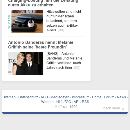
Charging-Lösung hilft die Leistung
eures Akku zu erhalten
Hitzewellen sind nicht
nur für Menschen
belastend, sondern
setzen auch E-Bike-
Akkus
(00)
Antonio Banderas nennt Melanie
Griffith seine 'beste Freundin'
(BANG) - Antonio
Banderas und Melanie
Griffith verbindet auch
Jahre nach ihrer
(00)
Sitemap
·
Datenschutz
·
AGB
·
Mediadaten
·
Impressum
·
Home
·
Forum
·
News
·
Werben
·
Hilfe/FAQ
·
API
·
RSS
♡
mit
seit 1999
▲
nach oben