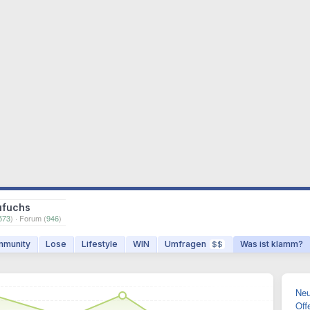
ufuchs
573
) · Forum (
946
)
munity
Lose
Lifestyle
WIN
Umfragen
Was ist klamm?
$$
Neu
Off