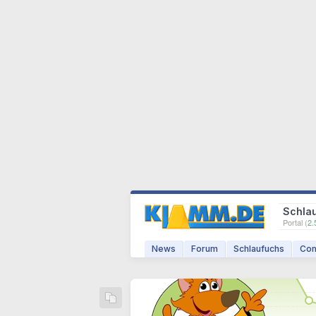
Schla
Portal (
2.
News
Forum
Schlaufuchs
Com