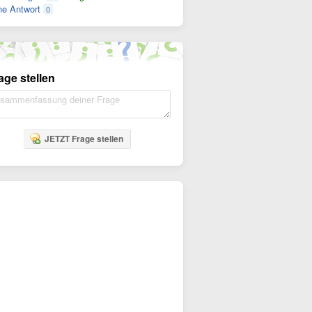
e Antwort
0
age stellen
JETZT Frage stellen