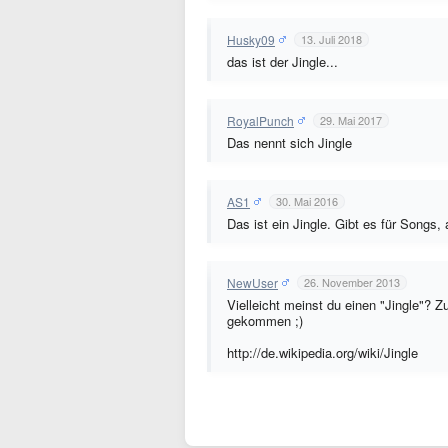
Husky09
13. Juli 2018
das ist der Jingle...
RoyalPunch
29. Mai 2017
Das nennt sich Jingle
AS1
30. Mai 2016
Das ist ein Jingle. Gibt es für Song
NewUser
26. November 2013
Vielleicht meinst du einen "Jingle"? Z
gekommen ;)
http://de.wikipedia.org/wiki/Jingle