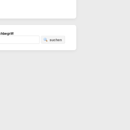
hbegriff
suchen