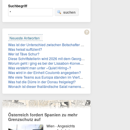
Suchbegriff
suchen
Neueste Antworten
Was ist der Unterschied zwischen Botschafter und Konsul?
Was heisst suffizient?
Wer ist Täve Schur?
Diese Schriftstellerin wird 2026 mit dem Georg-Büchner-Preis ausgezeichnet. Wie heißt sie?
Worum geht / ging es bei der Lissabon-Konvention?
Was versteht man unter »Quiet Hiring«?
Was wird in der Einheit Coulomb angegeben?
Wie viele Teams aus Europa standen im Viertelfinale der Fußball-WM 2026 in Mexiko, den USA und Kanada?
Was hat die Dürre in der Donau freigelegt?
Wonach ist dieser thailändische Salat namens Nam Tok benannt?
Österreich fordert Spanien zu mehr
Grenzschutz auf
Wien - Angesichts