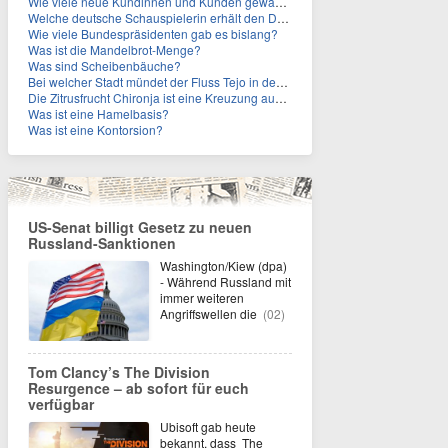
Wie viele neue Kundinnen und Kunden gewann MagentaTV allein durch die WM hinzu?
Welche deutsche Schauspielerin erhält den Deutschen Kulturpolitikpreis?
Wie viele Bundespräsidenten gab es bislang?
Was ist die Mandelbrot-Menge?
Was sind Scheibenbäuche?
Bei welcher Stadt mündet der Fluss Tejo in den Atlantik?
Die Zitrusfrucht Chironja ist eine Kreuzung aus welchen Früchten?
Was ist eine Hamelbasis?
Was ist eine Kontorsion?
US-Senat billigt Gesetz zu neuen
Russland-Sanktionen
Washington/Kiew (dpa)
- Während Russland mit
immer weiteren
Angriffswellen die
(02)
Tom Clancy’s The Division
Resurgence – ab sofort für euch
verfügbar
Ubisoft gab heute
bekannt, dass The