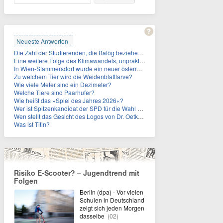
Neueste Antworten
Die Zahl der Studierenden, die Bafög beziehen, sinkt. Woran liegt das?
Eine weitere Folge des Klimawandels, unpraktisch für Urlauber: Wo fehlt mittlerweile sogar das Trinkwasser?
In Wien-Stammersdorf wurde ein neuer österreichischer Temperaturrekord gemessen. Wie hoch war die Temperatur?
Zu welchem Tier wird die Weidenblattlarve?
Wie viele Meter sind ein Dezimeter?
Welche Tiere sind Paarhufer?
Wie heißt das »Spiel des Jahres 2026«?
Wer ist Spitzenkandidat der SPD für die Wahl zum Berliner Abgeordnetenhaus im September 2026?
Wen stellt das Gesicht des Logos von Dr. Oetker dar?
Was ist Titin?
Risiko E-Scooter? – Jugendtrend mit
Folgen
Berlin (dpa) - Vor vielen
Schulen in Deutschland
zeigt sich jeden Morgen
dasselbe
(02)