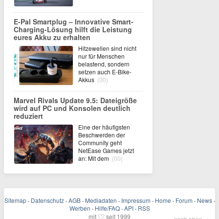
E-Pal Smartplug – Innovative Smart-
Charging-Lösung hilft die Leistung
eures Akku zu erhalten
Hitzewellen sind nicht
nur für Menschen
belastend, sondern
setzen auch E-Bike-
Akkus
(00)
Marvel Rivals Update 9.5: Dateigröße
wird auf PC und Konsolen deutlich
reduziert
Eine der häufigsten
Beschwerden der
Community geht
NetEase Games jetzt
an: Mit dem
(00)
Sitemap
·
Datenschutz
·
AGB
·
Mediadaten
·
Impressum
·
Home
·
Forum
·
News
·
Werben
·
Hilfe/FAQ
·
API
·
RSS
♡
mit
seit 1999
nach oben