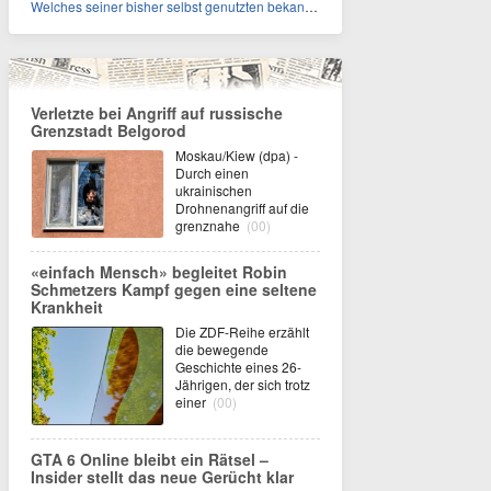
Welches seiner bisher selbst genutzten bekannten Gebäude verpachtet der Vatikan nun?
Verletzte bei Angriff auf russische
Grenzstadt Belgorod
Moskau/Kiew (dpa) -
Durch einen
ukrainischen
Drohnenangriff auf die
grenznahe
(00)
«einfach Mensch» begleitet Robin
Schmetzers Kampf gegen eine seltene
Krankheit
Die ZDF-Reihe erzählt
die bewegende
Geschichte eines 26-
Jährigen, der sich trotz
einer
(00)
GTA 6 Online bleibt ein Rätsel –
Insider stellt das neue Gerücht klar