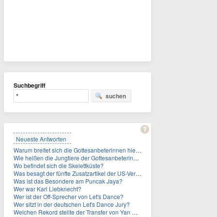
Suchbegriff
suchen
Neueste Antworten
Warum breitet sich die Gottesanbeterinnen hierzulande immer weiter aus?
Wie heißen die Jungtiere der Gottesanbeterinnen?
Wo befindet sich die Skelettküste?
Was besagt der fünfte Zusatzartikel der US-Verfassung, auf den sich Fauci berief?
Was ist das Besondere am Puncak Jaya?
Wer war Karl Liebknecht?
Wer ist der Off-Sprecher von Let's Dance?
Wer sitzt in der deutschen Let's Dance Jury?
Welchen Rekord stellte der Transfer von Yan Diomande zudem auf?