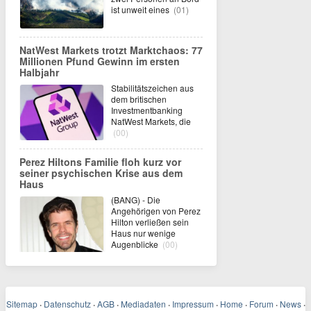
ist unweit eines
(01)
NatWest Markets trotzt Marktchaos: 77
Millionen Pfund Gewinn im ersten
Halbjahr
Stabilitätszeichen aus
dem britischen
Investmentbanking
NatWest Markets, die
(00)
Perez Hiltons Familie floh kurz vor
seiner psychischen Krise aus dem
Haus
(BANG) - Die
Angehörigen von Perez
Hilton verließen sein
Haus nur wenige
Augenblicke
(00)
Sitemap
·
Datenschutz
·
AGB
·
Mediadaten
·
Impressum
·
Home
·
Forum
·
News
·