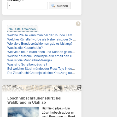
Suchbegriff
suchen
Neueste Antworten
Welche Preise kann man bei der Tour de Femmes 2026 gewinnen?
Welcher Künstler wurde als bisher einziger 3x in die Rock and Roll Hall of Fame aufgenommen?
Wie viele Bundespräsidenten gab es bislang?
Was ist die Kopophobie?
Wie viele neue Kundinnen und Kunden gewann MagentaTV allein durch die WM hinzu?
Welche deutsche Schauspielerin erhält den Deutschen Kulturpolitikpreis?
Was ist die Mandelbrot-Menge?
Was sind Scheibenbäuche?
Bei welcher Stadt mündet der Fluss Tejo in den Atlantik?
Die Zitrusfrucht Chironja ist eine Kreuzung aus welchen Früchten?
Löschhubschrauber stürzt bei
Waldbrand in Utah ab
Richfield (dpa) - Ein
Löschhubschrauber mit
zwei Personen an Bord