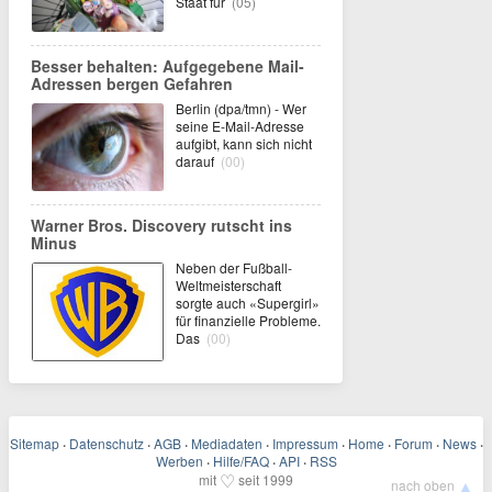
Staat für
(05)
Besser behalten: Aufgegebene Mail-
Adressen bergen Gefahren
Berlin (dpa/tmn) - Wer
seine E-Mail-Adresse
aufgibt, kann sich nicht
darauf
(00)
Warner Bros. Discovery rutscht ins
Minus
Neben der Fußball-
Weltmeisterschaft
sorgte auch «Supergirl»
für finanzielle Probleme.
Das
(00)
Sitemap
·
Datenschutz
·
AGB
·
Mediadaten
·
Impressum
·
Home
·
Forum
·
News
·
Werben
·
Hilfe/FAQ
·
API
·
RSS
♡
mit
seit 1999
▲
nach oben