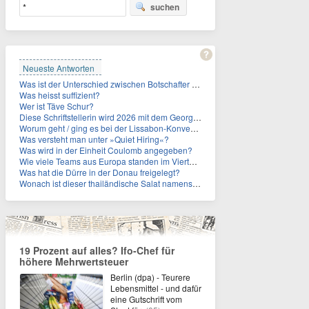
suchen
Neueste Antworten
Was ist der Unterschied zwischen Botschafter und Konsul?
Was heisst suffizient?
Wer ist Täve Schur?
Diese Schriftstellerin wird 2026 mit dem Georg-Büchner-Preis ausgezeichnet. Wie heißt sie?
Worum geht / ging es bei der Lissabon-Konvention?
Was versteht man unter »Quiet Hiring«?
Was wird in der Einheit Coulomb angegeben?
Wie viele Teams aus Europa standen im Viertelfinale der Fußball-WM 2026 in Mexiko, den USA und Kanada?
Was hat die Dürre in der Donau freigelegt?
Wonach ist dieser thailändische Salat namens Nam Tok benannt?
19 Prozent auf alles? Ifo-Chef für
höhere Mehrwertsteuer
Berlin (dpa) - Teurere
Lebensmittel - und dafür
eine Gutschrift vom