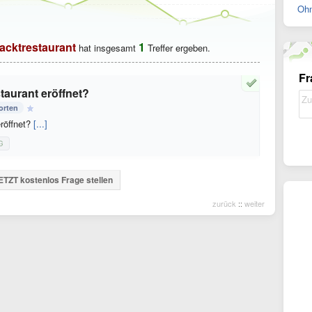
Ohn
acktrestaurant
1
hat insgesamt
Treffer ergeben.
Fr
taurant eröffnet?
orten
röffnet?
[...]
G
ETZT kostenlos Frage stellen
zurück
::
weiter