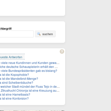
hbegriff
suchen
ueste Antworten
Wie viele neue Kundinnen und Kunden gewann MagentaTV allein durch die WM hinzu?
e deutsche Schauspielerin erhält den Deutschen Kulturpolitikpreis?
 viele Bundespräsidenten gab es bislang?
 ist die Kopophobie?
 ist die Mandelbrot-Menge?
s sind Scheibenbäuche?
welcher Stadt mündet der Fluss Tejo in den Atlantik?
itrusfrucht Chironja ist eine Kreuzung aus welchen Früchten?
 ist eine Hamelbasis?
 ist eine Kontorsion?