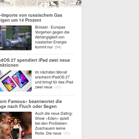
-Importe von russischem Gas
eigen um 14 Prozent
Brüssel - Europas
Vorgehen gegen die
Abhängigkeit von
russischer Energie
kommt nur
(04)
adOS 27 spendiert iPad zwei neue
nktionen
Im nächsten Monat
erscheint iPadOS 27
und bringt für das iPad
zwei neue
(00)
orn Famous» beantwortet die
age nach Fluch oder Segen
Auch die neue Dating-
Show «Eden» spielt
bei den ProSieben-
Zuschauern keine
Rolle. Die neue
(00)