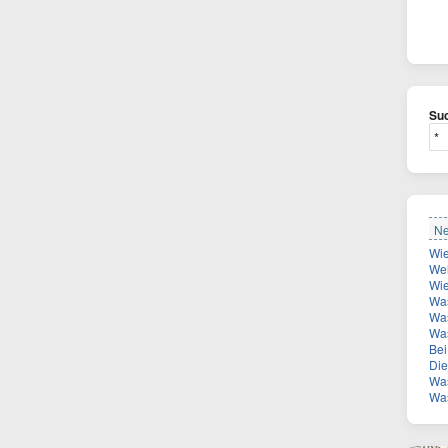
Suc
Ne
Welch
Wie
Was
Was
Wa
Bei 
Die Z
Was
Was