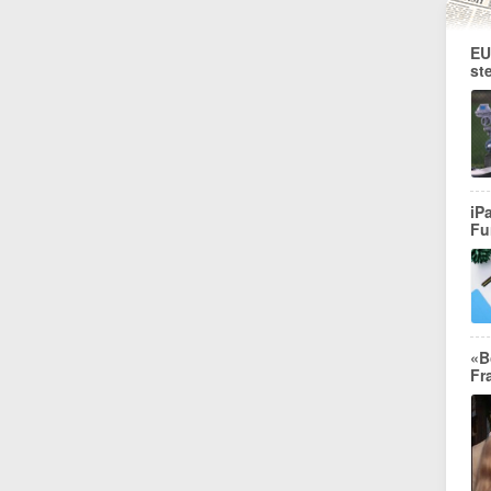
EU
st
iP
Fu
«B
Fr