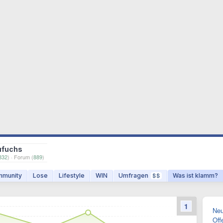
ufuchs
832
) · Forum (
889
)
munity
Lose
Lifestyle
WIN
Umfragen
Was ist klamm?
$$
1
Neu
Off