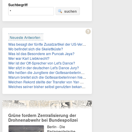
Suchbegriff
suchen
Neueste Antworten
Was besagt der fünfte Zusatzartikel der US-Verfassung, auf den sich Fauci berief?
Wo befindet sich die Skelettküste?
Was ist das Besondere am Puncak Jaya?
Wer war Karl Liebknecht?
Wer ist der Off-Sprecher von Let's Dance?
Wer sitzt in der deutschen Let's Dance Jury?
Wie heißen die Jungtiere der Gottesanbeterinnen?
Warum breitet sich die Gottesanbeterinnen hierzulande immer weiter aus?
Welchen Rekord stellte der Transfer von Yan Diomande zudem auf?
Welches seiner bisher selbst genutzten bekannten Gebäude verpachtet der Vatikan nun?
Grüne fordern Zentralisierung der
Drohnenabwehr bei Bundespolizei
Berlin - Die
Parlamentarische