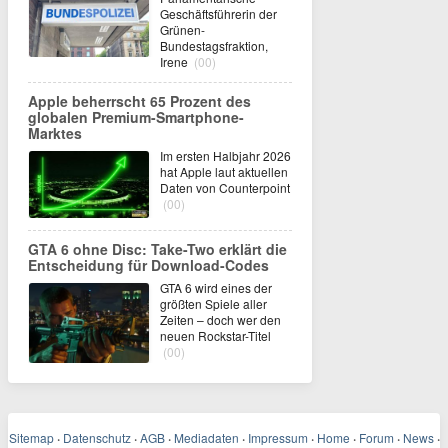
Geschäftsführerin der
Grünen-
Bundestagsfraktion,
Irene
(00)
Apple beherrscht 65 Prozent des
globalen Premium-Smartphone-
Marktes
Im ersten Halbjahr 2026
hat Apple laut aktuellen
Daten von Counterpoint
(00)
GTA 6 ohne Disc: Take-Two erklärt die
Entscheidung für Download-Codes
GTA 6 wird eines der
größten Spiele aller
Zeiten – doch wer den
neuen Rockstar-Titel
(00)
Sitemap
·
Datenschutz
·
AGB
·
Mediadaten
·
Impressum
·
Home
·
Forum
·
News
·