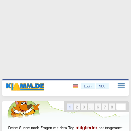
Login
NEU
1
2
3
...
6
7
8
mitglieder
Deine Suche nach Fragen mit dem Tag
hat insgesamt