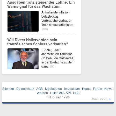
Ausgaben trotz steigender Löhne: Ein
Warnsignal für das Wachstum
Anhaltende Inflation
belastet das
Verbrauchervertrauen
Trotz eines berichteten
(00)
Will Dieter Hallervorden sein
französisches Schloss verkaufen?
(BANG) - Seit
Jahrzehnten zählt das
Château de Costaérès
in der Bretagne zu den
ganz
(00)
Sitemap
·
Datenschutz
·
AGB
·
Mediadaten
·
Impressum
·
Home
·
Forum
·
News
·
Werben
·
Hilfe/FAQ
·
API
·
RSS
♡
mit
seit 1999
▲
nach oben