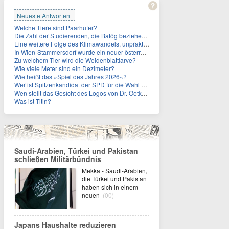
Neueste Antworten
Welche Tiere sind Paarhufer?
Die Zahl der Studierenden, die Bafög beziehen, sinkt. Woran liegt das?
Eine weitere Folge des Klimawandels, unpraktisch für Urlauber: Wo fehlt mittlerweile sogar das Trinkwasser?
In Wien-Stammersdorf wurde ein neuer österreichischer Temperaturrekord gemessen. Wie hoch war die Temperatur?
Zu welchem Tier wird die Weidenblattlarve?
Wie viele Meter sind ein Dezimeter?
Wie heißt das »Spiel des Jahres 2026«?
Wer ist Spitzenkandidat der SPD für die Wahl zum Berliner Abgeordnetenhaus im September 2026?
Wen stellt das Gesicht des Logos von Dr. Oetker dar?
Was ist Titin?
Saudi-Arabien, Türkei und Pakistan
schließen Militärbündnis
Mekka - Saudi-Arabien,
die Türkei und Pakistan
haben sich in einem
neuen
(00)
Japans Haushalte reduzieren