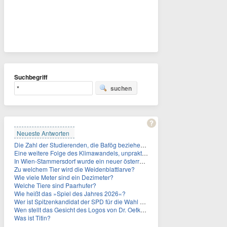
Suchbegriff
suchen
Neueste Antworten
Die Zahl der Studierenden, die Bafög beziehen, sinkt. Woran liegt das?
Eine weitere Folge des Klimawandels, unpraktisch für Urlauber: Wo fehlt mittlerweile sogar das Trinkwasser?
In Wien-Stammersdorf wurde ein neuer österreichischer Temperaturrekord gemessen. Wie hoch war die Temperatur?
Zu welchem Tier wird die Weidenblattlarve?
Wie viele Meter sind ein Dezimeter?
Welche Tiere sind Paarhufer?
Wie heißt das »Spiel des Jahres 2026«?
Wer ist Spitzenkandidat der SPD für die Wahl zum Berliner Abgeordnetenhaus im September 2026?
Wen stellt das Gesicht des Logos von Dr. Oetker dar?
Was ist Titin?