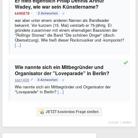
Er hieß eigentlich Philip Dennis Arthur
Wadey, wie war sein Künstlername?
k496878
2 Antworten
war aber unter einem anderen Namen als Bandleader
bekannt. Vor kurzem (15. Mai) verstarb er 75-jährig. Er
gründete zusammen mit einem ehemaligen Bassisten der
"Rollingv Stones" die Band "Die schönen Dinger" (dtsch.
Übersetzung). Wie hieß dieser Rockmusiker und -komponist?
[...]
Wie nannte sich ein Mitbegründer und
Organisator der "Loveparade" in Berlin?
sas1406
4 Antworten
Wie nannte sich ein Mitbegründer und Organisator der
"Loveparade" in Berlin?
[...]
JETZT kostenlos Frage stellen
zurück
::
weiter