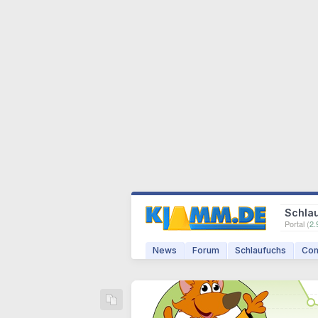
Schla
Portal (
2.
News
Forum
Schlaufuchs
Com