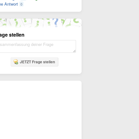
e Antwort
0
age stellen
JETZT Frage stellen