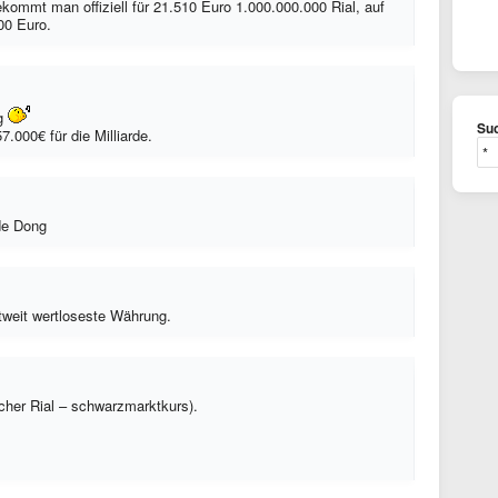
ekommt man offiziell für 21.510 Euro 1.000.000.000 Rial, auf
00 Euro.
ig
Suc
.000€ für die Milliarde.
rde Dong
ltweit wertloseste Währung.
cher Rial – schwarzmarktkurs).