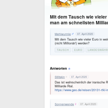
Mit dem Tausch wie viele
man am schnellsten Milli
Mehlwurmle
07. April 2020
Mit dem Tausch wie vieler Euro in w
(nicht Millionär!) werden?
TAUSCH
EURO
LANDESWÄH
Antworten
Stiltskin
07. April 2020
Das ist wahrscheinlich der iranische
Milliarde Rial.
https://www.geo.de/reisen/20131-rtkl-
Sonnenwende
07. April 2020