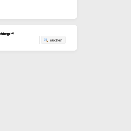
hbegriff
suchen