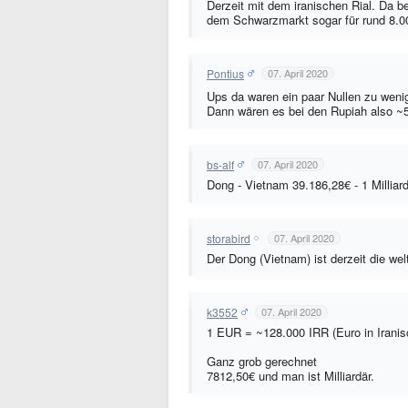
Derzeit mit dem iranischen Rial. Da b
dem Schwarzmarkt sogar für rund 8.0
Pontius
07. April 2020
Ups da waren ein paar Nullen zu wen
Dann wären es bei den Rupiah also ~57
bs-alf
07. April 2020
Dong - Vietnam 39.186,28€ - 1 Millia
storabird
07. April 2020
Der Dong (Vietnam) ist derzeit die we
k3552
07. April 2020
1 EUR = ~128.000 IRR (Euro in Iranis
Ganz grob gerechnet
7812,50€ und man ist Milliardär.