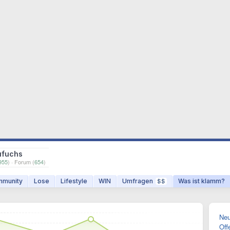
ufuchs
955
) · Forum (
654
)
munity
Lose
Lifestyle
WIN
Umfragen
Was ist klamm?
$$
Neu
Off