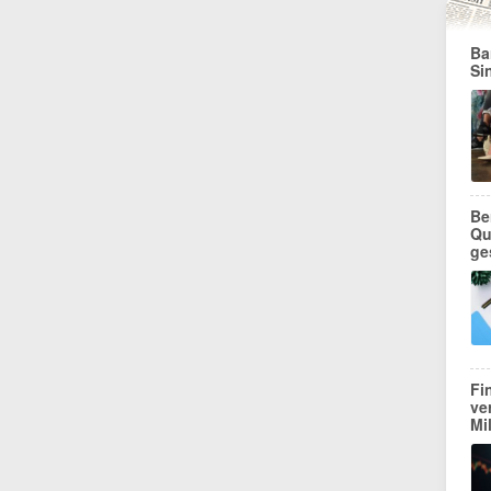
Ba
Si
Be
Qu
ge
Fi
ve
Mi