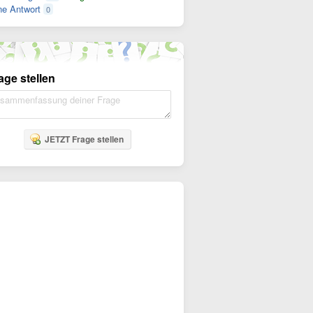
e Antwort
0
age stellen
JETZT Frage stellen