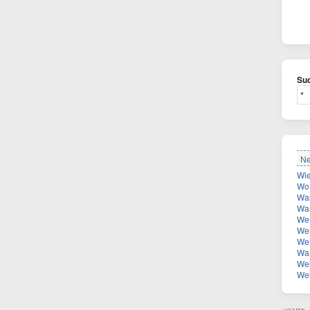
Suc
Ne
Wo 
Was be
Was
Wer
Wer
Wer
Warum
Welc
Welche