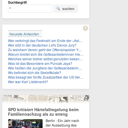
Suchbegriff
suchen
Neueste Antworten
Wer verbringt das Festmahl am Ende der »Asterix«-Comics oft gefesselt und/oder geknebelt?
Wer sitzt in der deutschen Let's Dance Jury?
Zu welchem Verein geht der Offensivspieler Yan Diomande?
Warum breitet sich die Gottesanbeterinnen hierzulande immer weiter aus?
Welches seiner bisher selbst genutzten bekannten Gebäude verpachtet der Vatikan nun?
Was ist das Besondere am Puncak Jaya?
Wie heißen die Jungtiere der Gottesanbeterinnen?
Wo befindet sich die Skelettküste?
Was besagt der fünfte Zusatzartikel der US-Verfassung, auf den sich Fauci berief?
Wer war Karl Liebknecht?
SPD kritisiert Härtefallregelung beim
Familiennachzug als zu streng
Berlin - Ein Jahr nach
der Aussetzung des