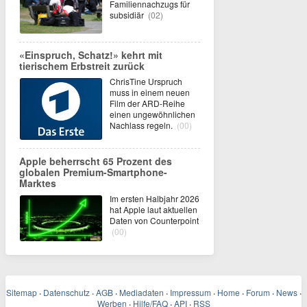
Familiennachzugs für
subsidiär
(02)
«Einspruch, Schatz!» kehrt mit
tierischem Erbstreit zurück
ChrisTine Urspruch
muss in einem neuen
Film der ARD-Reihe
einen ungewöhnlichen
Nachlass regeln.
(00)
Apple beherrscht 65 Prozent des
globalen Premium-Smartphone-
Marktes
Im ersten Halbjahr 2026
hat Apple laut aktuellen
Daten von Counterpoint
(00)
Sitemap
·
Datenschutz
·
AGB
·
Mediadaten
·
Impressum
·
Home
·
Forum
·
News
·
Werben
·
Hilfe/FAQ
·
API
·
RSS